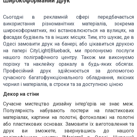
Широкоформаний друк
Сьогодні в рекламній сфері передбачається
використання різноманітних матеріалів, зокрема
широкоформатних, які встановлюються на вулицях, на
фасадах будівель та в інших місцях. Тим, хто шукає, де в
Одесі замовити друк на банері, або цікавиться друкою
на папері CityLight|Blueback, ми пропонуємо послуги
нашого поліграфічного центру. Також ми виконуємо
порізку та наклейку оракалу в будь-яких обсягах.
Професійний друк здійснюється за допомогою
сучасного багатофункціонального обладнання, якісних
чорнил і матеріалів, в строки та за доступною ціною
Декор на стіни
Сучасне мистецтво дизайну інтер'єрів не знає меж.
Популярність набувають постери на пластикових
матеріалах, картини на полотні, фотоколажі на полотні
або пластикових основах. Замовити їх виготовлення та
друк ви зможете, звернувшись до нашого